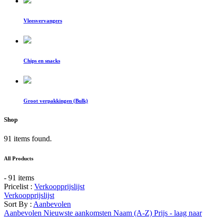
Vleesvervangers
Chips en snacks
Groot verpakkingen (Bulk)
Shop
91 items found.
All Products
- 91 items
Pricelist :
Verkoopprijslijst
Verkoopprijslijst
Sort By :
Aanbevolen
Aanbevolen
Nieuwste aankomsten
Naam (A-Z)
Prijs - laag naar