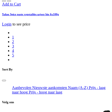
Add to Cart
Yakso Spice paste vegetables sajoer bio 6x100g
Login
to see price
1
2
3
4
5
Sort By
Aanbevolen
Nieuwste aankomsten
Naam (A-Z)
Prijs - laag
naar hoog
Prijs - hoog naar laag
Volg ons