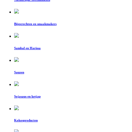
Bijgerechten en smaakmakers
Sambal en Harissa
Sauzen
Sojasaus en ketjap
Kokosproducten