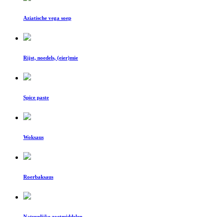
Aziatische vega soep
Rijst, noedels, (eier)mie
Spice paste
Woksaus
Roerbaksaus
Natuurlijke zoetmiddelen