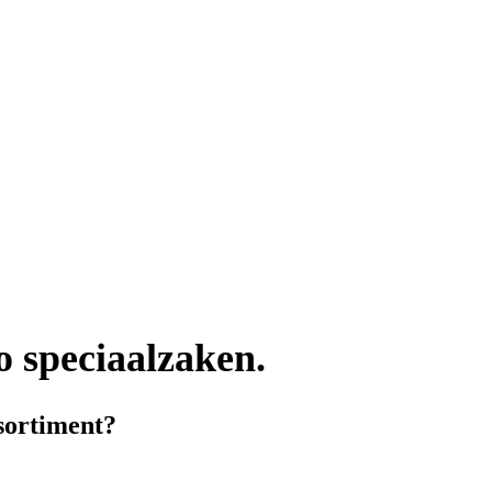
o speciaalzaken.
ssortiment?