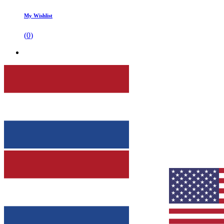
My Wishlist
(
0
)