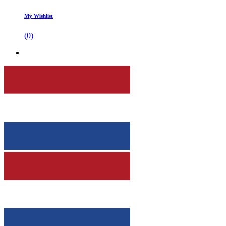
My Wishlist
(
0
)