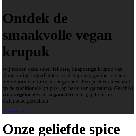
Ontdek de
smaakvolle vegan
krupuk
Wij maken deze super lekkere, knapperige krupuk van
plantaardige ingrediënten, zoals tapoica, gember en een
mooie mix van kruiden en groente. Een perfect alternatief
op de traditionele krupuk (op basis van garnalen). Geschikt
voor
vegetariërs en veganisten
en erg geliefd bij
Aziatische gerechten.
Meer weten?
Onze geliefde spice