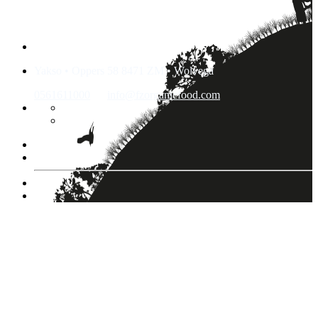
Yakso • Oppers 58 8471 ZM • Wolvega
0561611000
info@fzorganicfood.com