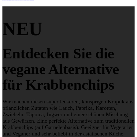
NEU
Entdecken Sie die
vegane Alternative
für Krabbenchips
Wir machen diesen super leckeren, knusprigen Krupuk aus
pflanzlichen Zutaten wie Lauch, Paprika, Karotten,
Zwiebeln, Tapoica, Ingwer und einer schönen Mischung
aus Gewürzen. Eine perfekte Alternative zum traditionellen
Krabbenchips (auf Garnelenbasis). Geeignet für Vegetarier
und Veganer und sehr beliebt in der asiatischen Küche.