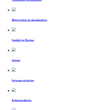
Bijgerechten en smaakmakers
Sambal en Harissa
Sauzen
Sojasaus en ketjap
Kokosproducten