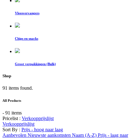
Vleesvervangers
Chips en snacks
Groot verpakkingen (Bulk)
Shop
91 items found.
All Products
- 91 items
Pricelist :
Verkoopprijslijst
Verkoopprijslijst
Sort By :
Prijs - hoog naar laag
Aanbevolen
Nieuwste aankomsten
Naam (A-Z)
Prijs - laag naar