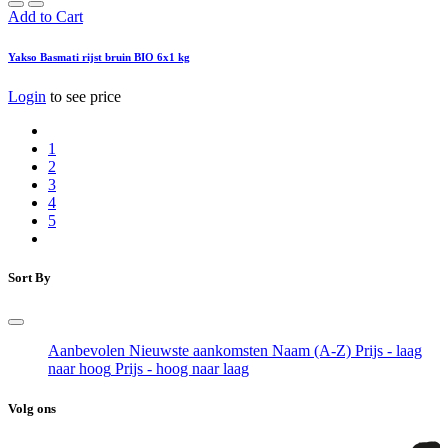
Add to Cart
Yakso Basmati rijst bruin BIO 6x1 kg
Login
to see price
1
2
3
4
5
Sort By
Aanbevolen
Nieuwste aankomsten
Naam (A-Z)
Prijs - laag
naar hoog
Prijs - hoog naar laag
Volg ons