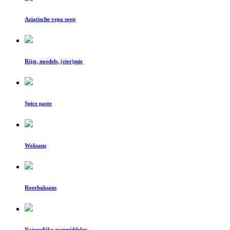
Aziatische vega soep
Rijst, noedels, (eier)mie
Spice paste
Woksaus
Roerbaksaus
Natuurlijke zoetmiddelen