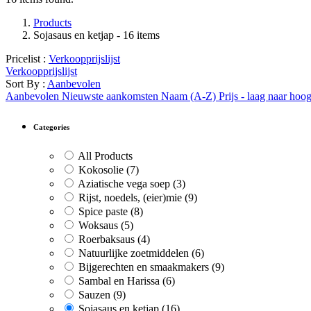
Products
Sojasaus en ketjap
- 16 items
Pricelist :
Verkoopprijslijst
Verkoopprijslijst
Sort By :
Aanbevolen
Aanbevolen
Nieuwste aankomsten
Naam (A-Z)
Prijs - laag naar hoo
Categories
All Products
Kokosolie
(7)
Aziatische vega soep
(3)
Rijst, noedels, (eier)mie
(9)
Spice paste
(8)
Woksaus
(5)
Roerbaksaus
(4)
Natuurlijke zoetmiddelen
(6)
Bijgerechten en smaakmakers
(9)
Sambal en Harissa
(6)
Sauzen
(9)
Sojasaus en ketjap
(16)