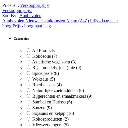
Pricelist :
Verkoopprijslijst
Verkoopprijslijst
Sort By :
Aanbevolen
Aanbevolen
Nieuwste aankomsten
Naam (A-Z)
Prijs - laag naar
hoog
Prijs - hoog naar laag
Categories
All Products
Kokosolie
(7)
Aziatische vega soep
(3)
Rijst, noedels, (eier)mie
(9)
Spice paste
(8)
Woksaus
(5)
Roerbaksaus
(4)
Natuurlijke zoetmiddelen
(6)
Bijgerechten en smaakmakers
(9)
Sambal en Harissa
(6)
Sauzen
(9)
Sojasaus en ketjap
(16)
Kokosproducten
(2)
Vleesvervangers
(5)