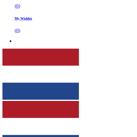
(
0
)
My Wishlist
(
0
)