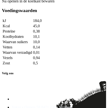
Na openen in de koelkast bewaren
Voedingswaarden
kJ
184,0
Kcal
45,0
Proteïne
0,38
Koolhydraten
10,1
Waarvan suikers
10,0
Vetten
0,14
Waarvan verzadigd
0,01
Vezels
0,94
Zout
0,5
Volg ons
Yakso • Oppers 58 8471 ZM • Wolvega