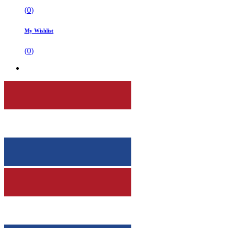
(
0
)
My Wishlist
(
0
)