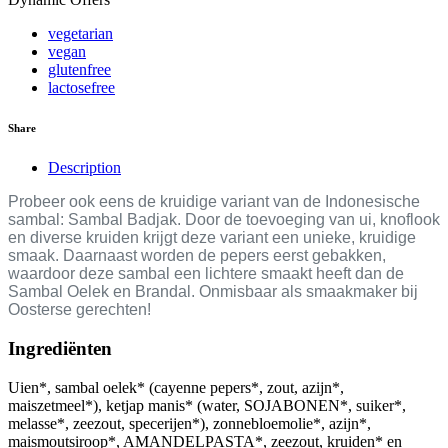
vegetarian
vegan
glutenfree
lactosefree
Share
Description
Probeer ook eens de kruidige variant van de Indonesische
sambal: Sambal Badjak. Door de toevoeging van ui, knoflook
en diverse kruiden krijgt deze variant een unieke, kruidige
smaak. Daarnaast worden de pepers eerst gebakken,
waardoor deze sambal een lichtere smaakt heeft dan de
Sambal Oelek en Brandal. Onmisbaar als smaakmaker bij
Oosterse gerechten!
Ingrediënten
Uien*, sambal oelek* (cayenne pepers*, zout, azijn*,
maiszetmeel*), ketjap manis* (water, SOJABONEN*, suiker*,
melasse*, zeezout, specerijen*), zonnebloemolie*, azijn*,
maismoutsiroop*, AMANDELPASTA*, zeezout, kruiden* en