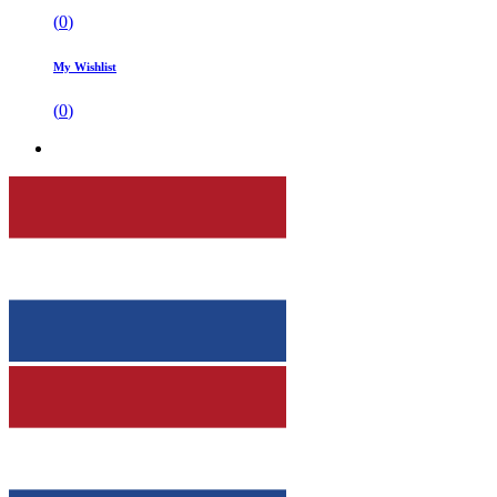
(
0
)
My Wishlist
(
0
)