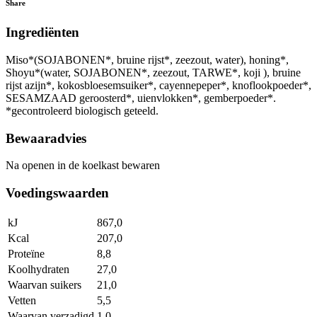
Share
Ingrediënten
Miso*(SOJABONEN*, bruine rijst*, zeezout, water), honing*,
Shoyu*(water, SOJABONEN*, zeezout, TARWE*, koji ), bruine
rijst azijn*, kokosbloesemsuiker*, cayennepeper*, knoflookpoeder*,
SESAMZAAD geroosterd*, uienvlokken*, gemberpoeder*.
*gecontroleerd biologisch geteeld.
Bewaaradvies
Na openen in de koelkast bewaren
Voedingswaarden
kJ
867,0
Kcal
207,0
Proteïne
8,8
Koolhydraten
27,0
Waarvan suikers
21,0
Vetten
5,5
Waarvan verzadigd
1,0