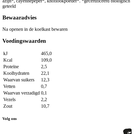
azijn*, cayennepeper*, knoflookpoeder*. *gecertificeerd biologisch
geteeld
Bewaaradvies
Na openen in de koelkast bewaren
Voedingswaarden
kJ
465,0
Kcal
109,0
Proteïne
2,5
Koolhydraten
22,1
Waarvan suikers
12,3
Vetten
0,7
Waarvan verzadigd
0,1
Vezels
2,2
Zout
10,7
Volg ons