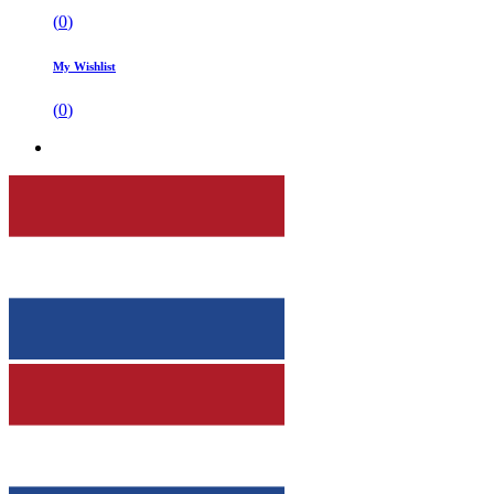
(
0
)
My Wishlist
(
0
)