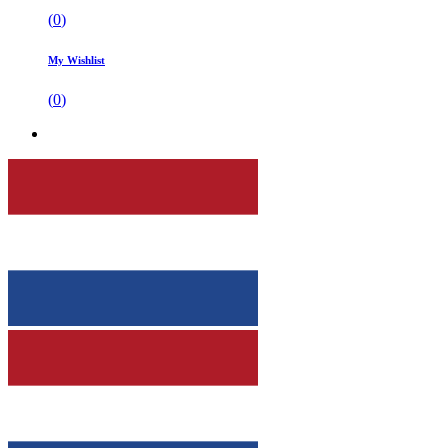
(
0
)
My Wishlist
(
0
)