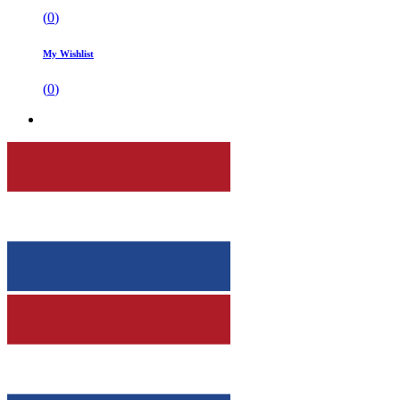
(
0
)
My Wishlist
(
0
)