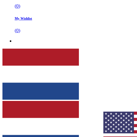
(
0
)
My Wishlist
(
0
)