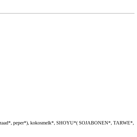
, komijnzaad*, peper*), kokosmelk*, SHOYU*( SOJABONEN*, TARWE*,