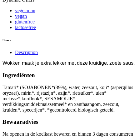
vegetarian
vegan
glutenfree
lactosefree
Share
Description
Wokken maak je extra lekker met deze kruidige, zoete saus.
Ingrediënten
Tamari* (SOJABONEN*(39%), water, zeezout, koji* (aspergillus
oryzae)), mirin*, rijstazijn*, azijn*, rietsuiker*, uien*
melasse*,knoflook*, SESAMOLIE*,
verdikkingsmiddel:maiszetmeel* en xanthaangom, zeezout,
kruiden*, specerijen*. *gecontroleerd biologisch geteeld.
Bewaaradvies
Na openen in de koelkast bewaren en binnen 3 dagen consumeren