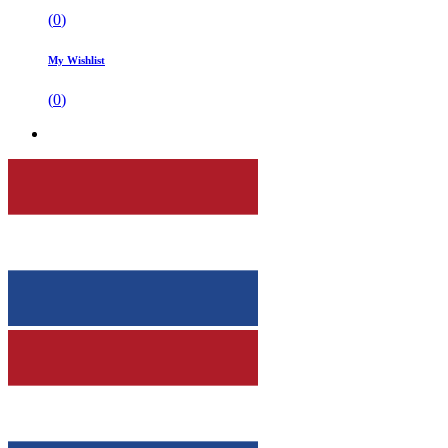
(
0
)
My Wishlist
(
0
)