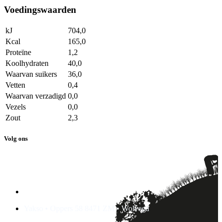
Voedingswaarden
kJ
704,0
Kcal
165,0
Proteïne
1,2
Koolhydraten
40,0
Waarvan suikers
36,0
Vetten
0,4
Waarvan verzadigd
0,0
Vezels
0,0
Zout
2,3
Volg ons
Yakso • Oppers 58 8471 ZM • Wolvega