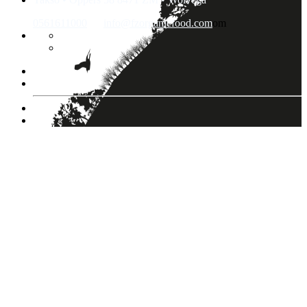
0561611000
info@fzorganicfood.com
om