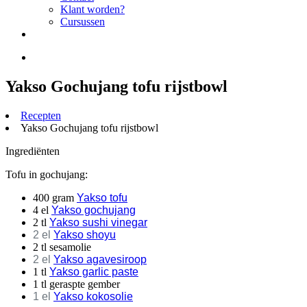
Klant worden?
Cursussen
Yakso Gochujang tofu rijstbowl
Recepten
Yakso Gochujang tofu rijstbowl
Ingrediënten
Tofu in gochujang:
400 gram
Yakso tofu
4 el
Yakso gochujang
2 tl
Yakso sushi vinegar
2 el
Yakso shoyu
2 tl sesamolie
2 el
Yakso agavesiroop
1 tl
Yakso garlic paste
1 tl geraspte gember
1 el
Yakso kokosolie