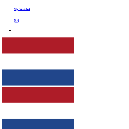
My Wishlist
(
0
)