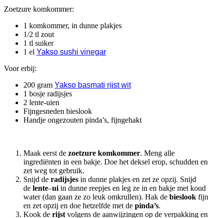
Zoetzure komkommer:
1 komkommer, in dunne plakjes
1/2 tl zout
1 tl suiker
1 el
Yakso sushi vinegar
Voor erbij:
200 gram
Yakso basmati rijst wit
1 bosje radijsjes
2 lente-uien
Fijngesneden bieslook
Handje ongezouten pinda’s, fijngehakt
Maak eerst de
zoetzure
komkommer
. Meng alle
ingrediënten in een bakje. Doe het deksel erop, schudden en
zet weg tot gebruik.
Snijd de
radijsjes
in dunne plakjes en zet ze opzij. Snijd
de
lente
–
ui
in dunne reepjes en leg ze in en bakje met koud
water (dan gaan ze zo leuk omkrullen). Hak de
bieslook
fijn
en zet opzij en doe hetzelfde met de
pinda’s
.
Kook de
rijst
volgens de aanwijzingen op de verpakking en