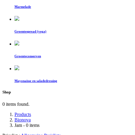
Marmelade
Groentespread (vega)
Groenteconserven
Mayonaisse en saladedressing
Shop
0 items found.
Products
Bionova
Jam
- 0 items