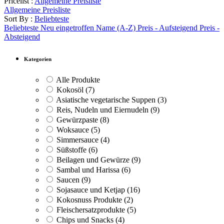
Pricelist :
Allgemeine Preisliste
Allgemeine Preisliste
Sort By :
Beliebteste
Beliebteste
Neu eingetroffen
Name (A-Z)
Preis - Aufsteigend
Preis -
Absteigend
Kategorien
Alle Produkte
Kokosöl
(7)
Asiatische vegetarische Suppen
(3)
Reis, Nudeln und Eiernudeln
(9)
Gewürzpaste
(8)
Woksauce
(5)
Simmersauce
(4)
Süßstoffe
(6)
Beilagen und Gewürze
(9)
Sambal und Harissa
(6)
Saucen
(9)
Sojasauce und Ketjap
(16)
Kokosnuss Produkte
(2)
Fleischersatzprodukte
(5)
Chips und Snacks
(4)