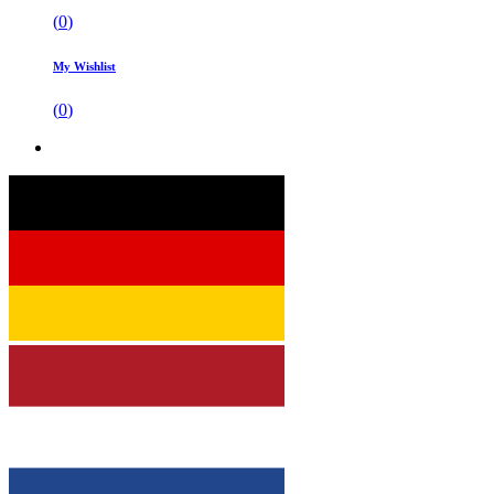
(
0
)
My Wishlist
(
0
)