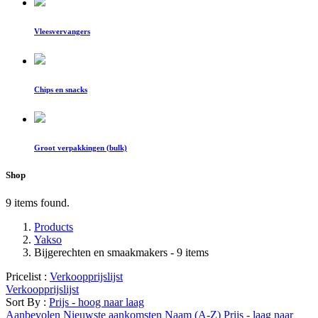
Vleesvervangers
Chips en snacks
Groot verpakkingen (bulk)
Shop
9 items found.
Products
Yakso
Bijgerechten en smaakmakers
- 9 items
Pricelist :
Verkoopprijslijst
Verkoopprijslijst
Sort By :
Prijs - hoog naar laag
Aanbevolen
Nieuwste aankomsten
Naam (A-Z)
Prijs - laag naar