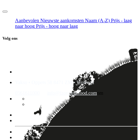
Aanbevolen
Nieuwste aankomsten
Naam (A-Z)
Prijs - laag
naar hoog
Prijs - hoog naar laag
Volg ons
Yakso • Oppers 58 8471 ZM • Wolvega
0561611000
info@fzorganicfood.com
om