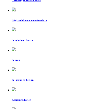
Natuurlijke zoetmiddelen
Bijgerechten en smaakmakers
Sambal en Harissa
Sauzen
Sojasaus en ketjap
Kokosproducten