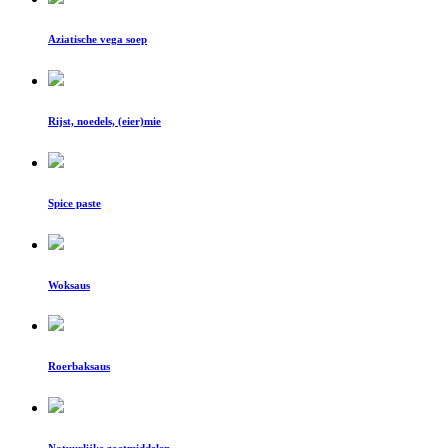
Aziatische vega soep
Rijst, noedels, (eier)mie
Spice paste
Woksaus
Roerbaksaus