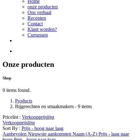
Home
onze producten
Ons verhaal
Recepten
Contact
Klant worden?
Cursussen
Onze producten
Shop
9 items found.
Products
Bijgerechten en smaakmakers
- 9 items
Pricelist :
Verkoopprijslijst
Verkoopprijslijst
Sort By :
Prijs - hoog naar laag
Aanbevolen
Nieuwste aankomsten
Naam (A-Z)
Prijs - laag naar
hoog
Prijs - hoog naar laag