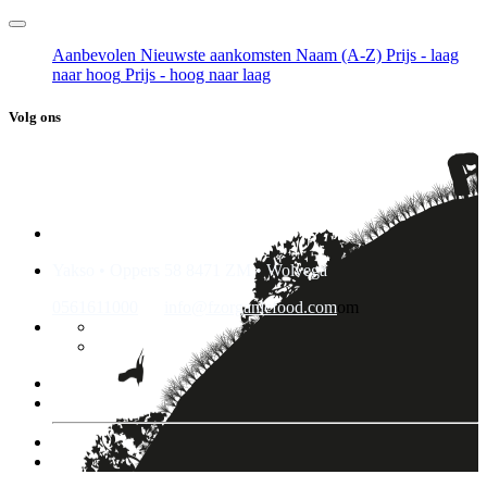
Aanbevolen
Nieuwste aankomsten
Naam (A-Z)
Prijs - laag
naar hoog
Prijs - hoog naar laag
Volg ons
Yakso • Oppers 58 8471 ZM • Wolvega
0561611000
info@fzorganicfood.com
om