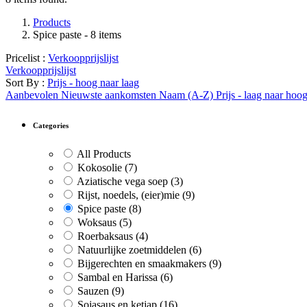
Products
Spice paste
- 8 items
Pricelist :
Verkoopprijslijst
Verkoopprijslijst
Sort By :
Prijs - hoog naar laag
Aanbevolen
Nieuwste aankomsten
Naam (A-Z)
Prijs - laag naar hoo
Categories
All Products
Kokosolie
(7)
Aziatische vega soep
(3)
Rijst, noedels, (eier)mie
(9)
Spice paste
(8)
Woksaus
(5)
Roerbaksaus
(4)
Natuurlijke zoetmiddelen
(6)
Bijgerechten en smaakmakers
(9)
Sambal en Harissa
(6)
Sauzen
(9)
Sojasaus en ketjap
(16)