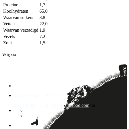
Proteïne
1,7
Koolhydraten
65,0
Waarvan suikers
8,8
Vetten
22,0
Waarvan verzadigd
1,9
Vezels
7,2
Zout
1,5
Volg ons
Yakso • Oppers 58 8471 ZM • Wolvega
0561611000
info@fzorganicfood.com
om