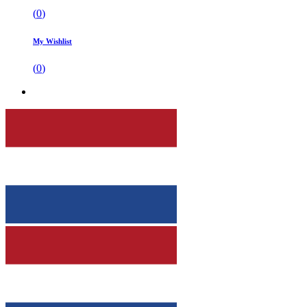
(
0
)
My Wishlist
(
0
)