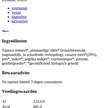
vegetarian
vegan
glutenfree
lactosefree
Share
Ingrediënten
Tapioca zetmeel*, plantaardige oliën* (zonnebloemolie,
raapzaadolie, in wisselende verhouding), cassave meel*(20%),
prei*, suiker*, paprika stukjes*, cayennepeper*, zeezout,
gemberpoeder*. *gecertificeerd biologsich geteeld
Bewaaradvies
Na openen binnen 3 dagen consumeren
Voedingswaarden
kJ
2.014,0
Kcal
481,0