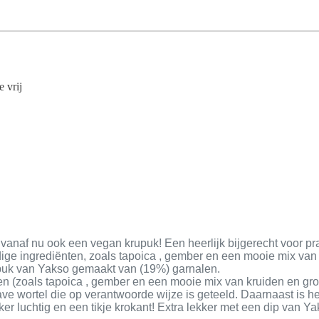
e vrij
vanaf nu ook een vegan krupuk! Een heerlijk bijgerecht voor pr
ge ingrediënten, zoals tapoica , gember en een mooie mix van k
upuk van Yakso gemaakt van (19%) garnalen.
(zoals tapoica , gember en een mooie mix van kruiden en groent
 wortel die op verantwoorde wijze is geteeld. Daarnaast is het 
 luchtig en een tikje krokant! Extra lekker met een dip van Ya