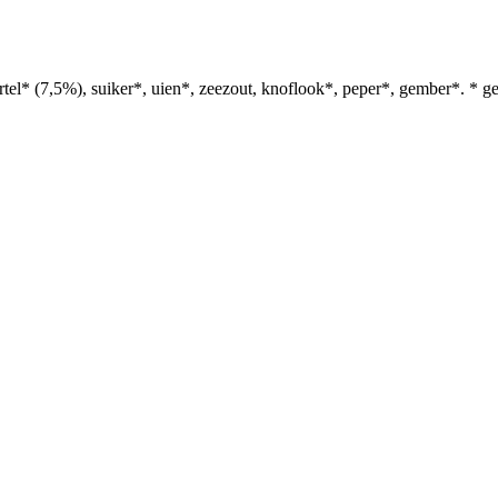
l* (7,5%), suiker*, uien*, zeezout, knoflook*, peper*, gember*. * gec