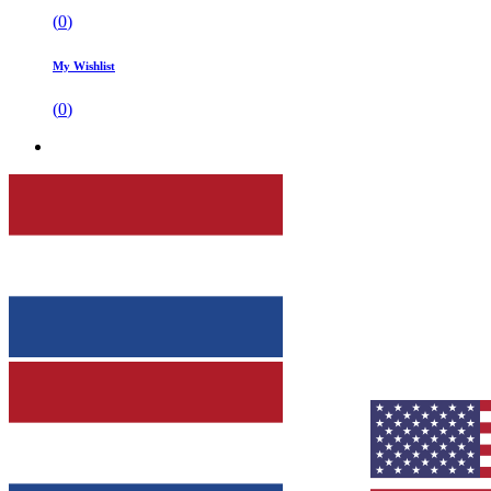
(
0
)
My Wishlist
(
0
)