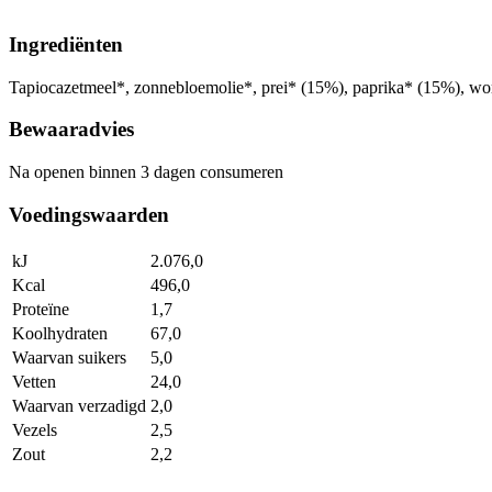
Ingrediënten
Tapiocazetmeel*, zonnebloemolie*, prei* (15%), paprika* (15%), worte
Bewaaradvies
Na openen binnen 3 dagen consumeren
Voedingswaarden
kJ
2.076,0
Kcal
496,0
Proteïne
1,7
Koolhydraten
67,0
Waarvan suikers
5,0
Vetten
24,0
Waarvan verzadigd
2,0
Vezels
2,5
Zout
2,2