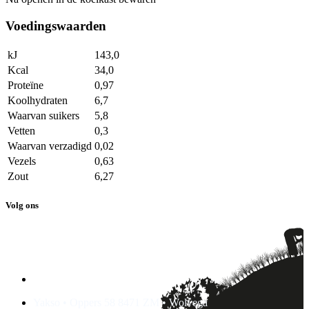
Voedingswaarden
kJ
143,0
Kcal
34,0
Proteïne
0,97
Koolhydraten
6,7
Waarvan suikers
5,8
Vetten
0,3
Waarvan verzadigd
0,02
Vezels
0,63
Zout
6,27
Volg ons
Yakso • Oppers 58 8471 ZM • Wolvega