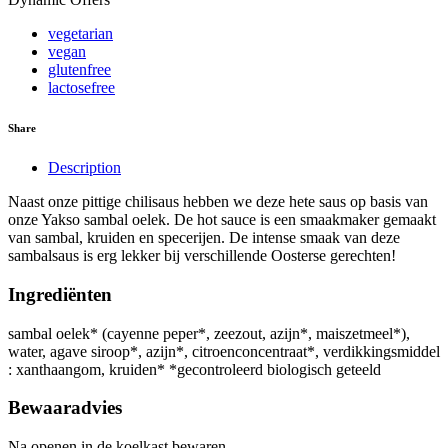
vegetarian
vegan
glutenfree
lactosefree
Share
Description
Naast onze pittige chilisaus hebben we deze hete saus op basis van
onze Yakso sambal oelek. De hot sauce is een smaakmaker gemaakt
van sambal, kruiden en specerijen. De intense smaak van deze
sambalsaus is erg lekker bij verschillende Oosterse gerechten!
Ingrediënten
sambal oelek* (cayenne peper*, zeezout, azijn*, maiszetmeel*),
water, agave siroop*, azijn*, citroenconcentraat*, verdikkingsmiddel
: xanthaangom, kruiden* *gecontroleerd biologisch geteeld
Bewaaradvies
Na openen in de koelkast bewaren