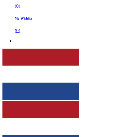
(
0
)
My Wishlist
(
0
)