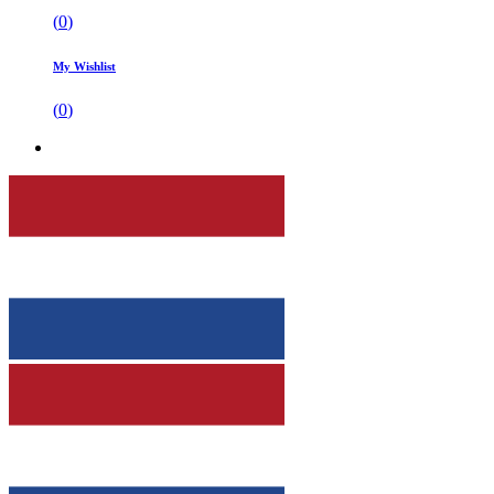
(
0
)
My Wishlist
(
0
)