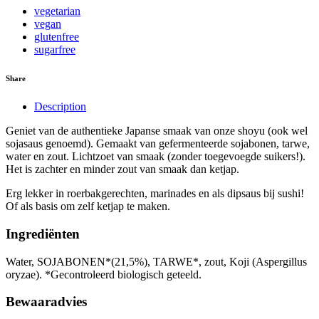
vegetarian
vegan
glutenfree
sugarfree
Share
Description
Geniet van de authentieke Japanse smaak van onze shoyu (ook wel
sojasaus genoemd). Gemaakt van gefermenteerde sojabonen, tarwe,
water en zout. Lichtzoet van smaak (zonder toegevoegde suikers!).
Het is zachter en minder zout van smaak dan ketjap.
Erg lekker in roerbakgerechten, marinades en als dipsaus bij sushi!
Of als basis om zelf ketjap te maken.
Ingrediënten
Water, SOJABONEN*(21,5%), TARWE*, zout, Koji (Aspergillus
oryzae). *Gecontroleerd biologisch geteeld.
Bewaaradvies