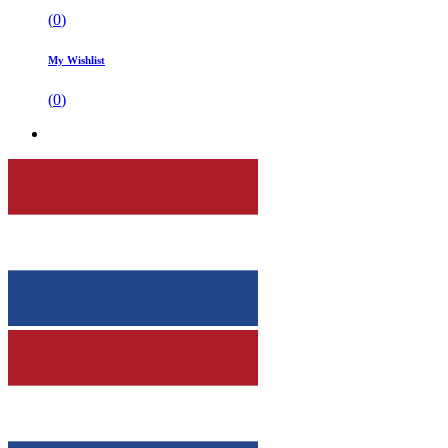
(
0
)
My Wishlist
(
0
)