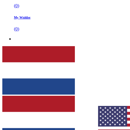
(
0
)
My Wishlist
(
0
)