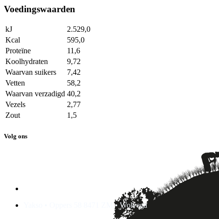
Voedingswaarden
kJ
2.529,0
Kcal
595,0
Proteïne
11,6
Koolhydraten
9,72
Waarvan suikers
7,42
Vetten
58,2
Waarvan verzadigd
40,2
Vezels
2,77
Zout
1,5
Volg ons
Yakso • Oppers 58 8471 ZM • Wolvega