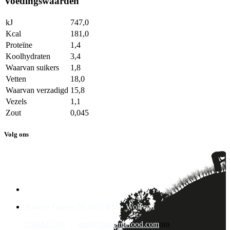
Voedingswaarden
kJ
747,0
Kcal
181,0
Proteïne
1,4
Koolhydraten
3,4
Waarvan suikers
1,8
Vetten
18,0
Waarvan verzadigd
15,8
Vezels
1,1
Zout
0,045
Volg ons
Yakso • Oppers 58 8471 ZM • Wolvega
0561611000
info@fzorganicfood.com
om