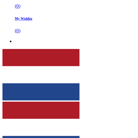
(
0
)
My Wishlist
(
0
)