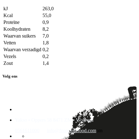
kJ
263,0
Kcal
55,0
Proteïne
0,9
Koolhydraten
8,2
Waarvan suikers
7,0
Vetten
1,8
Waarvan verzadigd
0,2
Vezels
0,2
Zout
1,4
Volg ons
Yakso • Oppers 58 8471 ZM • Wolvega
0561611000
info@fzorganicfood.com
om