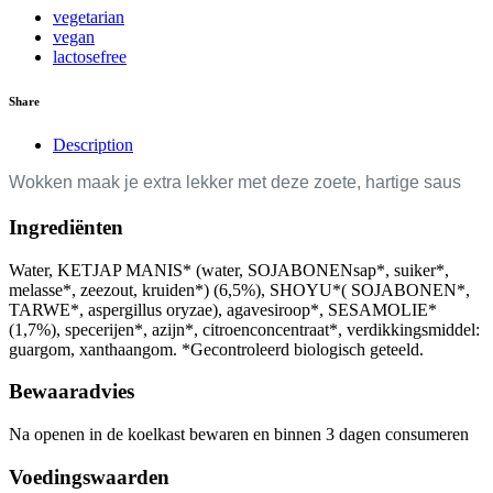
vegetarian
vegan
lactosefree
Share
Description
Wokken maak je extra lekker met deze zoete, hartige saus
Ingrediënten
Water, KETJAP MANIS* (water, SOJABONENsap*, suiker*,
melasse*, zeezout, kruiden*) (6,5%), SHOYU*( SOJABONEN*,
TARWE*, aspergillus oryzae), agavesiroop*, SESAMOLIE*
(1,7%), specerijen*, azijn*, citroenconcentraat*, verdikkingsmiddel:
guargom, xanthaangom. *Gecontroleerd biologisch geteeld.
Bewaaradvies
Na openen in de koelkast bewaren en binnen 3 dagen consumeren
Voedingswaarden