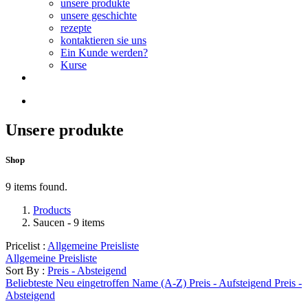
unsere produkte
unsere geschichte
rezepte
kontaktieren sie uns
Ein Kunde werden?
Kurse
Unsere produkte
Shop
9 items found.
Products
Saucen
- 9 items
Pricelist :
Allgemeine Preisliste
Allgemeine Preisliste
Sort By :
Preis - Absteigend
Beliebteste
Neu eingetroffen
Name (A-Z)
Preis - Aufsteigend
Preis -
Absteigend