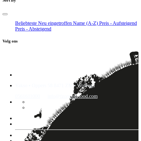
Sort By
Beliebteste
Neu eingetroffen
Name (A-Z)
Preis - Aufsteigend
Preis - Absteigend
Volg ons
Yakso • Oppers 58 8471 ZM • Wolvega
0561611000
info@fzorganicfood.com