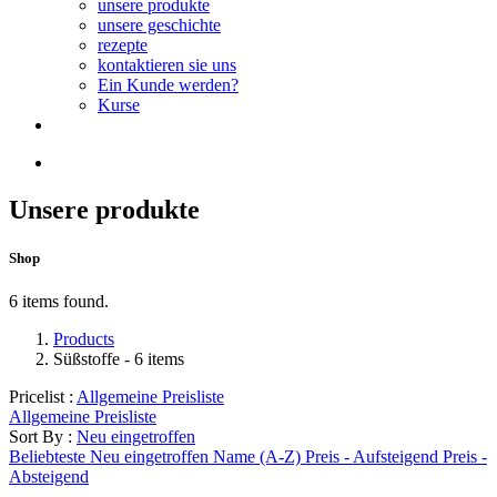
unsere produkte
unsere geschichte
rezepte
kontaktieren sie uns
Ein Kunde werden?
Kurse
Unsere produkte
Shop
6 items found.
Products
Süßstoffe
- 6 items
Pricelist :
Allgemeine Preisliste
Allgemeine Preisliste
Sort By :
Neu eingetroffen
Beliebteste
Neu eingetroffen
Name (A-Z)
Preis - Aufsteigend
Preis -
Absteigend