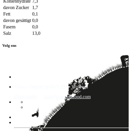
Kohlenhydrate
7,3
davon Zucker
1,7
Fett
0,1
davon gesättigt
0,0
Fasern
0,0
Salz
13,0
Volg ons
Yakso • Oppers 58 8471 ZM • Wolvega
0561611000
info@fzorganicfood.com