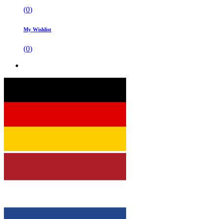
(
0
)
My Wishlist
(
0
)