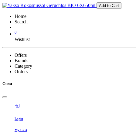
Add to Cart
Home
Search
0
Wishlist
Offers
Brands
Category
Orders
Guest
Login
My Cart