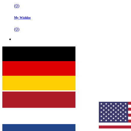
(
0
)
My Wishlist
(
0
)