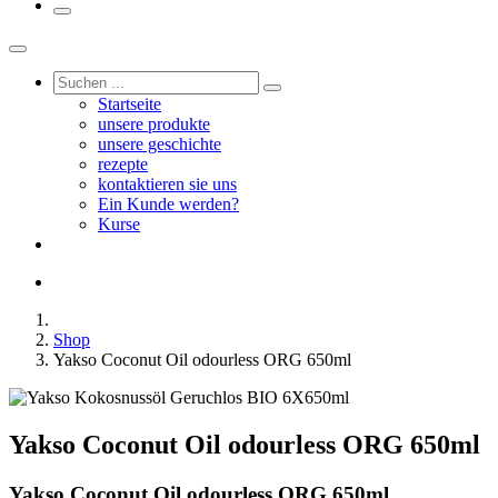
Startseite
unsere produkte
unsere geschichte
rezepte
kontaktieren sie uns
Ein Kunde werden?
Kurse
Shop
Yakso Coconut Oil odourless ORG 650ml
Yakso Coconut Oil odourless ORG 650ml
Yakso Coconut Oil odourless ORG 650ml