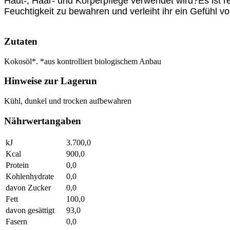
Haut-, Haar- und Körperpflege verwendet wird?
Es ist 
Feuchtigkeit zu bewahren und verleiht ihr ein Gefühl vo
Zutaten
Kokosöl*. *aus kontrolliert biologischem Anbau
Hinweise zur Lagerun
Kühl, dunkel und trocken aufbewahren
Nährwertangaben
kJ
3.700,0
Kcal
900,0
Protein
0,0
Kohlenhydrate
0,0
davon Zucker
0,0
Fett
100,0
davon gesättigt
93,0
Fasern
0,0