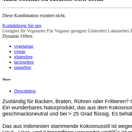
Diese Kombination existiert nicht.
Kontaktieren Sie uns
Geeignet für Vegetarier
Für Veganer geeignet
Glutenfrei
Laktosefrei
Z
Dynamic Offers
vegetarian
vegan
glutenfree
lactosefree
sugarfree
Share
Description
Zuständig für Backen, Braten, Rühren oder Frittiere
Ein wunderbares Naturprodukt, das aus dem Kokosnussf
geschmacksneutral und bei > 25 Grad flüssig. Es behä
Das aus Indonesien stammende Kokosnussöl ist wegen 