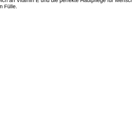
reich an Vitamin E und die perfekte Hautpflege für Mensche
n Fülle.