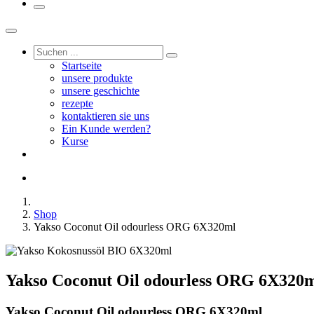
Startseite
unsere produkte
unsere geschichte
rezepte
kontaktieren sie uns
Ein Kunde werden?
Kurse
Shop
Yakso Coconut Oil odourless ORG 6X320ml
Yakso Coconut Oil odourless ORG 6X320
Yakso Coconut Oil odourless ORG 6X320ml