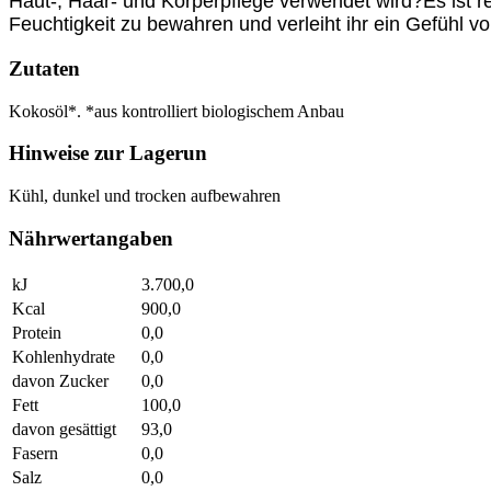
Haut-, Haar- und Körperpflege verwendet wird?
Es ist 
Feuchtigkeit zu bewahren und verleiht ihr ein Gefühl vo
Zutaten
Kokosöl*. *aus kontrolliert biologischem Anbau
Hinweise zur Lagerun
Kühl, dunkel und trocken aufbewahren
Nährwertangaben
kJ
3.700,0
Kcal
900,0
Protein
0,0
Kohlenhydrate
0,0
davon Zucker
0,0
Fett
100,0
davon gesättigt
93,0
Fasern
0,0
Salz
0,0