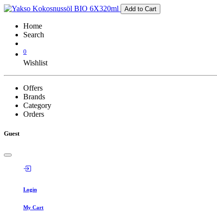
Add to Cart
Home
Search
0
Wishlist
Offers
Brands
Category
Orders
Guest
Login
My Cart