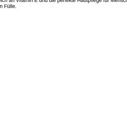
reich an Vitamin E und die perfekte Hautpflege für Mensche
n Fülle.