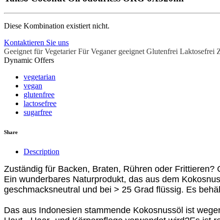
Diese Kombination existiert nicht.
Kontaktieren Sie uns
Geeignet für Vegetarier
Für Veganer geeignet
Glutenfrei
Laktosefrei
Z
Dynamic Offers
vegetarian
vegan
glutenfree
lactosefree
sugarfree
Share
Description
Zuständig für Backen, Braten, Rühren oder Frittiere
Ein wunderbares Naturprodukt, das aus dem Kokosnussf
geschmacksneutral und bei > 25 Grad flüssig. Es behä
Das aus Indonesien stammende Kokosnussöl ist wegen 