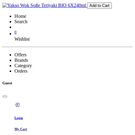
Add to Cart
Home
Search
0
Wishlist
Offers
Brands
Category
Orders
Guest
Login
My Cart