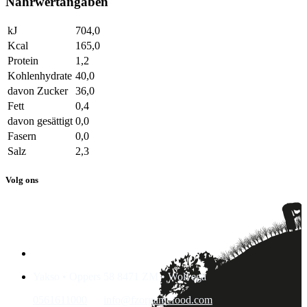
Nährwertangaben
kJ
704,0
Kcal
165,0
Protein
1,2
Kohlenhydrate
40,0
davon Zucker
36,0
Fett
0,4
davon gesättigt
0,0
Fasern
0,0
Salz
2,3
Volg ons
Yakso • Oppers 58 8471 ZM • Wolvega
0561611000
info@fzorganicfood.com