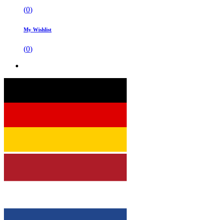
(
0
)
My Wishlist
(
0
)